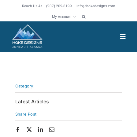
Skip
Reach Us At – (907) 209-8199 |
info@hokedesigns.com
to
My Account
content
Toggl
Navig
HOME
SERVICES
Category:
FEATURES
Latest Articles
Share Post:
WORK